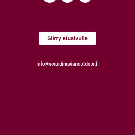
Siirry etusivulle
info@scandinavianoutdoor.fi