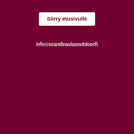
Siirry etusivulle
info@scandinavianoutdoor.fi