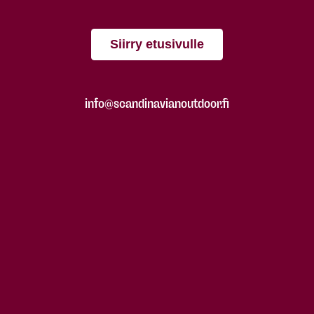
Siirry etusivulle
info@scandinavianoutdoor.fi