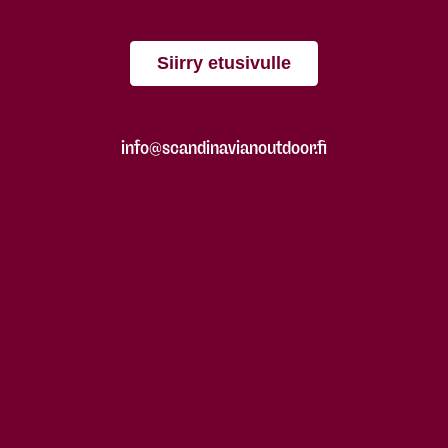
Siirry etusivulle
info@scandinavianoutdoor.fi