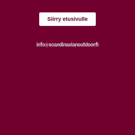
Siirry etusivulle
info@scandinavianoutdoor.fi