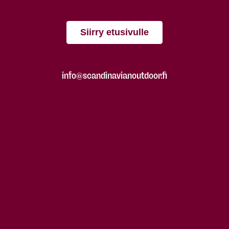
Siirry etusivulle
info@scandinavianoutdoor.fi