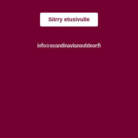
Siirry etusivulle
info@scandinavianoutdoor.fi