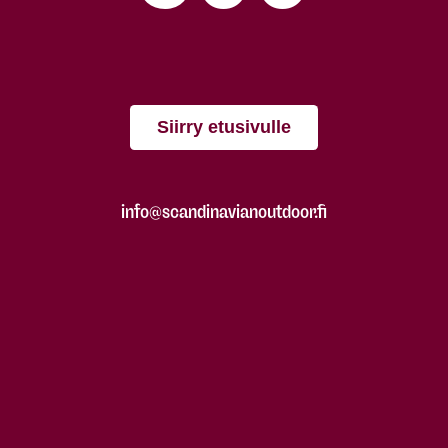
Siirry etusivulle
info@scandinavianoutdoor.fi