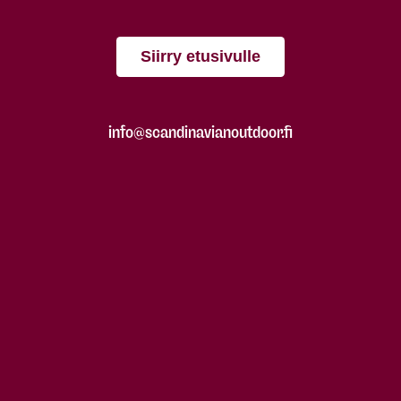
Siirry etusivulle
info@scandinavianoutdoor.fi