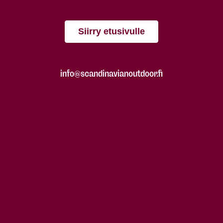
Siirry etusivulle
info@scandinavianoutdoor.fi