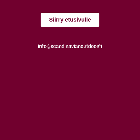
Siirry etusivulle
info@scandinavianoutdoor.fi