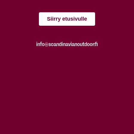
Siirry etusivulle
info@scandinavianoutdoor.fi