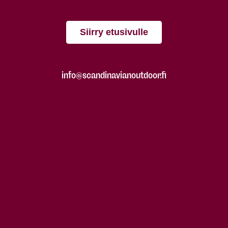
Siirry etusivulle
info@scandinavianoutdoor.fi