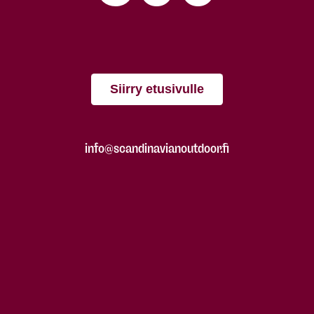
Siirry etusivulle
info@scandinavianoutdoor.fi