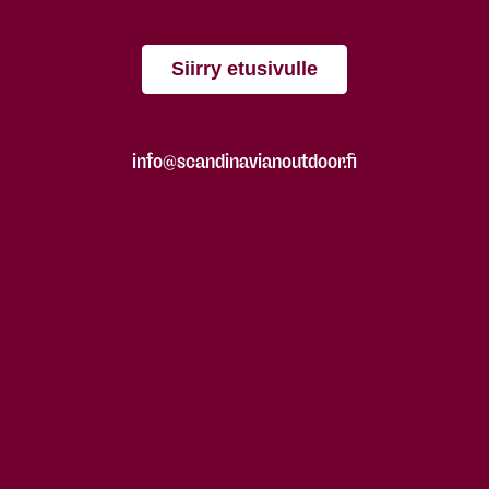
Siirry etusivulle
info@scandinavianoutdoor.fi