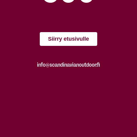
Siirry etusivulle
info@scandinavianoutdoor.fi