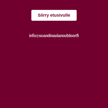
Siirry etusivulle
info@scandinavianoutdoor.fi