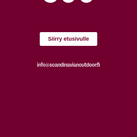
Siirry etusivulle
info@scandinavianoutdoor.fi