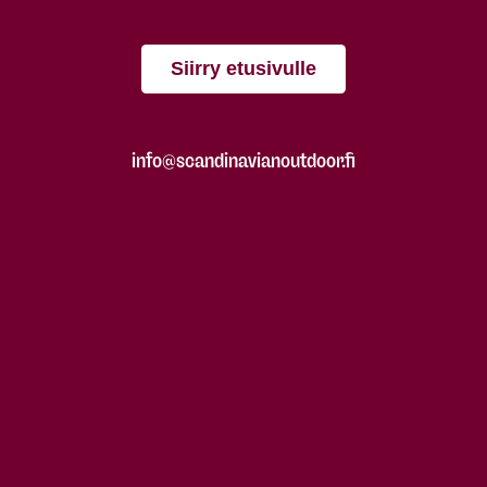
Siirry etusivulle
info@scandinavianoutdoor.fi