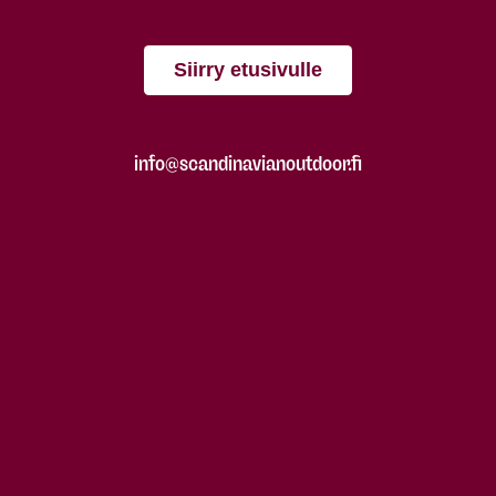
Siirry etusivulle
info@scandinavianoutdoor.fi