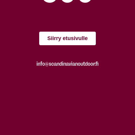
Siirry etusivulle
info@scandinavianoutdoor.fi