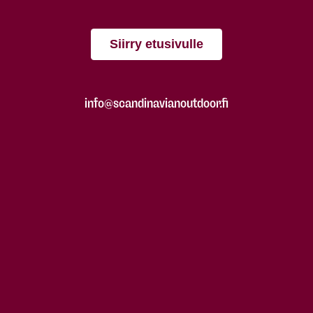
Siirry etusivulle
info@scandinavianoutdoor.fi