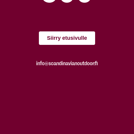
Siirry etusivulle
info@scandinavianoutdoor.fi