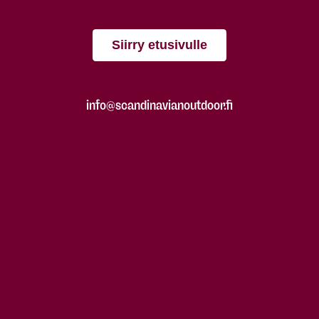
Siirry etusivulle
info@scandinavianoutdoor.fi