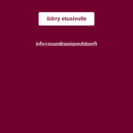
Siirry etusivulle
info@scandinavianoutdoor.fi