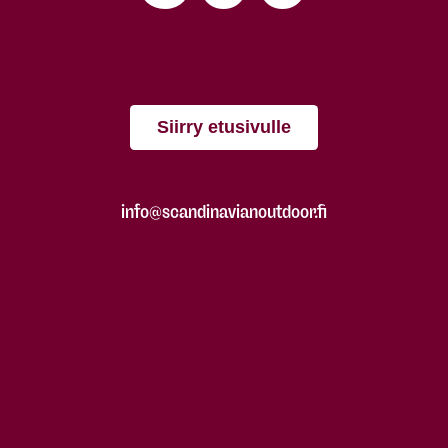
Siirry etusivulle
info@scandinavianoutdoor.fi