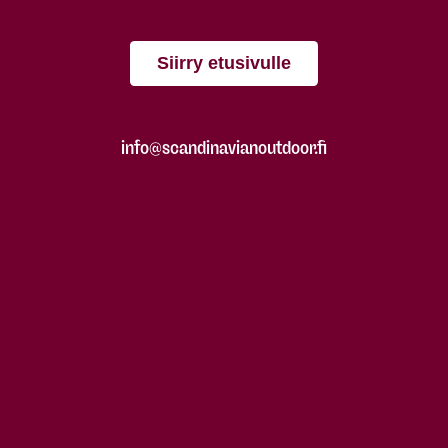
Siirry etusivulle
info@scandinavianoutdoor.fi