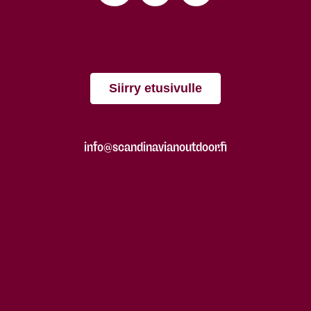
Siirry etusivulle
info@scandinavianoutdoor.fi