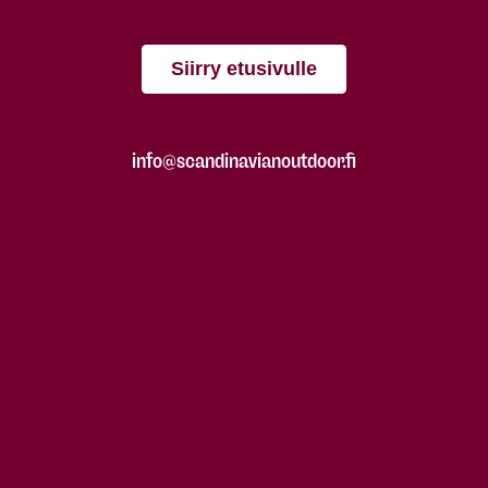
Siirry etusivulle
info@scandinavianoutdoor.fi