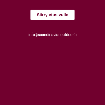
Siirry etusivulle
info@scandinavianoutdoor.fi