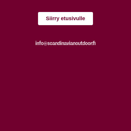
Siirry etusivulle
info@scandinavianoutdoor.fi