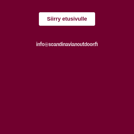
Siirry etusivulle
info@scandinavianoutdoor.fi