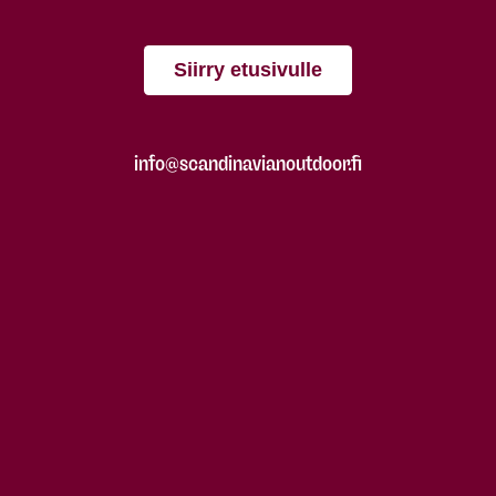
Siirry etusivulle
info@scandinavianoutdoor.fi