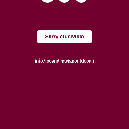
Siirry etusivulle
info@scandinavianoutdoor.fi