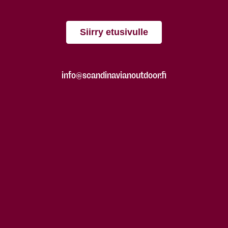
Siirry etusivulle
info@scandinavianoutdoor.fi