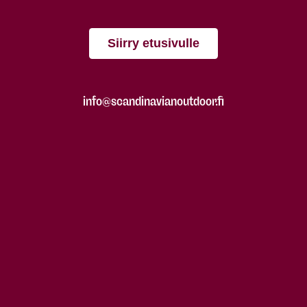
Siirry etusivulle
info@scandinavianoutdoor.fi