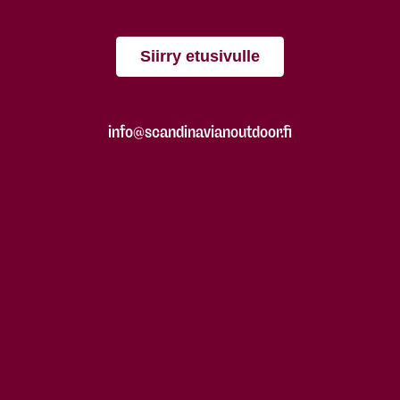
Siirry etusivulle
info@scandinavianoutdoor.fi