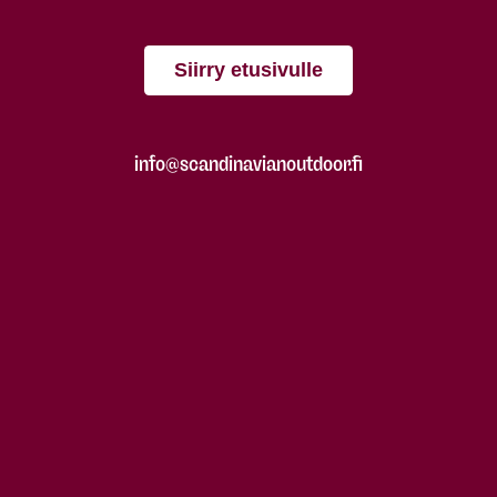
Siirry etusivulle
info@scandinavianoutdoor.fi