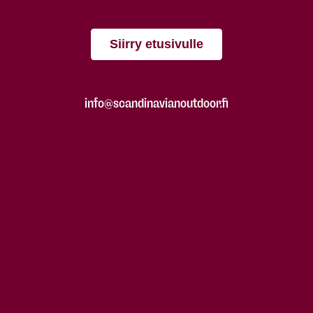
Siirry etusivulle
info@scandinavianoutdoor.fi