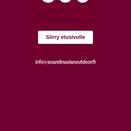
Siirry etusivulle
info@scandinavianoutdoor.fi