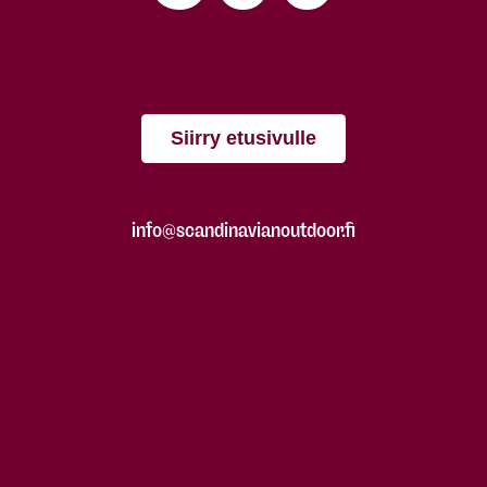
Siirry etusivulle
info@scandinavianoutdoor.fi