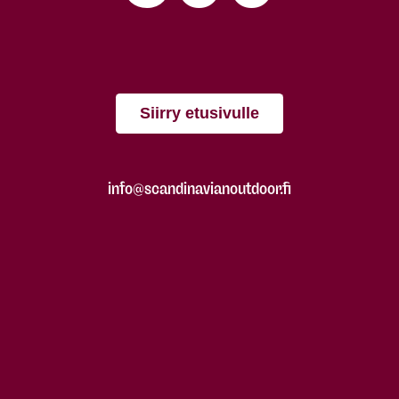
Siirry etusivulle
info@scandinavianoutdoor.fi