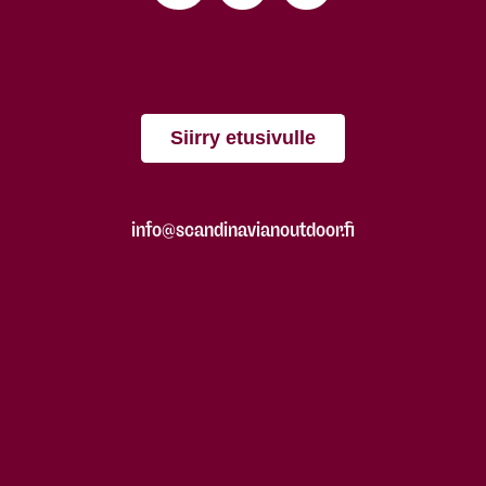
Siirry etusivulle
info@scandinavianoutdoor.fi