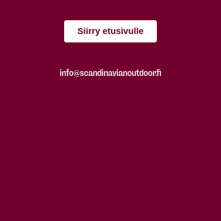
Siirry etusivulle
info@scandinavianoutdoor.fi