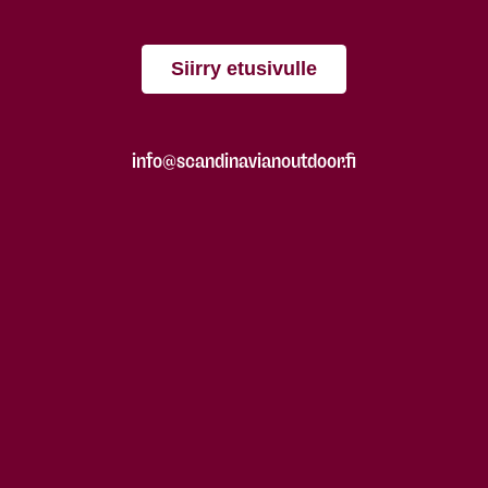
Siirry etusivulle
info@scandinavianoutdoor.fi