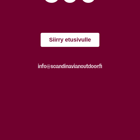
Siirry etusivulle
info@scandinavianoutdoor.fi