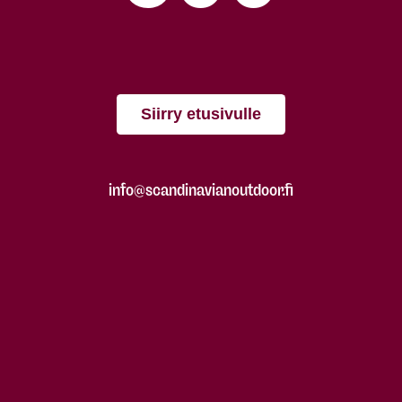
Siirry etusivulle
info@scandinavianoutdoor.fi