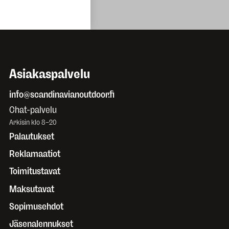
varusteiden
hoito-oppaat
Asiakaspalvelu
info@scandinavianoutdoor.fi
Chat-palvelu
Arkisin klo 8–20
Palautukset
Reklamaatiot
Toimitustavat
Maksutavat
Sopimusehdot
Jäsenalennukset