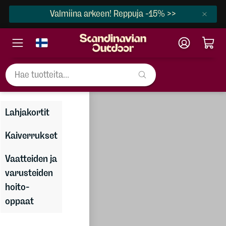
Valmiina arkeen! Reppuja -15% >>
×
Varusteet
Varusteet
Naiset
Lahjakortit
Miehet
Reput ja
Kaiverrukset
rinkat
Lapset
Vaatteiden ja
Laukut
Kengät
varusteiden
Teltat
Varusteet
hoito-
oppaat
Makuupussit
Talvilajit
ja -alustat