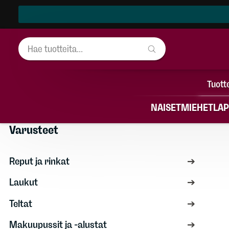
Tuott
NAISET
MIEHET
LAP
Varusteet
Varusteet
Reput ja rinkat
Laukut
Teltat
Makuupussit ja -alustat