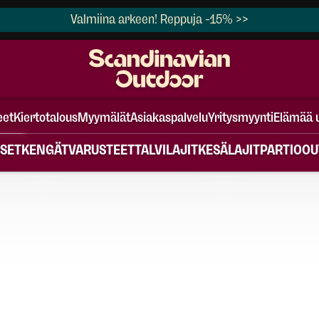
Valmiina arkeen! Reppuja -15% >>
eet
Kiertotalous
Myymälät
Asiakaspalvelu
Yritysmyynti
Elämää 
SET
KENGÄT
VARUSTEET
TALVILAJIT
KESÄLAJIT
PARTIO
OU