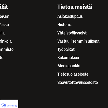
lät
Tietoa meistä
Forum
Asiakaslupaus
Veska
Historia
lla
Yhteistyökyselyt
ninkoja
Vastuullisemmin ulkona
ammisto
Työpaikat
to
Kokemuksia
Mediapankki
Tietosuojaseloste
Saavutettavuusseloste