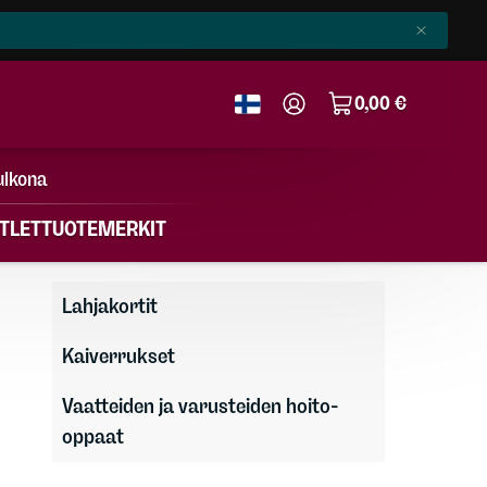
0,00 €
ulkona
TLET
TUOTEMERKIT
Lahjakortit
Kaiverrukset
Vaatteiden ja varusteiden hoito-
oppaat