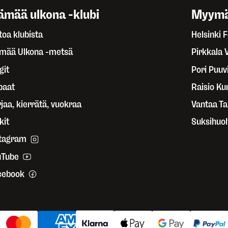
ämää ulkona -klubi
Myymä
toa klubista
Helsinki 
ämää Ulkona -metsä
Pirkkala 
git
Pori Puuvi
paat
Raisio Ku
jaa, kierrätä, vuokraa
Vantaa T
kit
Suksihuol
stagram
uTube
cebook