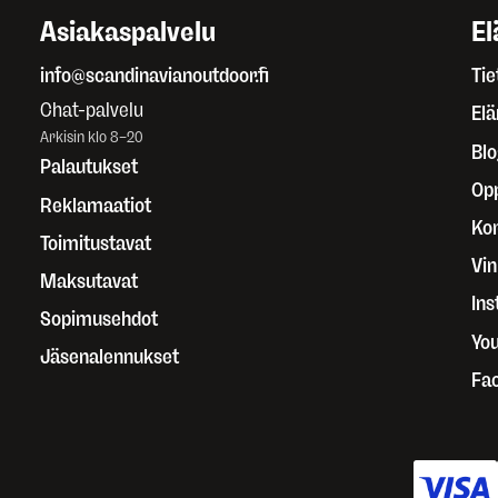
Asiakaspalvelu
El
info@scandinavianoutdoor.fi
Tie
Chat-palvelu
El
Arkisin klo 8–20
Blo
Palautukset
Op
Reklamaatiot
Kor
Toimitustavat
Vin
Maksutavat
In
Sopimusehdot
Yo
Jäsenalennukset
Fa