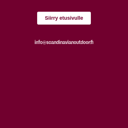
Siirry etusivulle
info@scandinavianoutdoor.fi